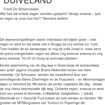
Frank De Scheemaeker
Wie had dat enkele dagen voordien gedacht? Hevige sneeuw – ijzel
en regen op onze bus trip?? Niemand wellicht.
De weersvoorspellingen waren inderdaad niet bijster goed – veel
regen en wind en dat bleek ook in Brugge bij ons vertrek om 7u30.
Toen hielden de 40 aanwezigen er nog de volle moed in, maar eens
de grens overgestoken zagen we alleen nog sneeuw, sneeuw en nog
eens sneeuw. Tot 20 cm hoog op sommige plaatsen.
Eerste waarneming van de dag was in Goes langs de autosnelweg
een actief jagend vrouwtje Bruine Kiekendief boven een klein
rietveldje. Op Schouwen werden we verwelkomd door een
overvliegende Kleine Zilverreiger en de Flaauwers – en Weversinlagen
lagen er betoverd bij. We waren de eerste vogelaars die dag…bewijs
de nog intens besneeuwde dijk weg. Ondanks regen, sneeuw en wind
toch een eerste w Nonnetje, 4 Middelste Zaagbekken, 1 adulte
Slechtvalk en 1 Geoorde Fuut tussen de vele eenden en kieviten. We
groeten de NP/Mergussers van Torhout en Poperinge die