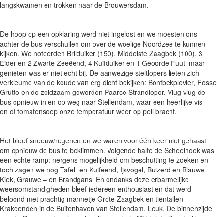
langskwamen en trokken naar de Brouwersdam.
De hoop op een opklaring werd niet ingelost en we moesten ons
achter de bus verschuilen om over de woelige Noordzee te kunnen
kijken. We noteerden Brilduiker (150), Middelste Zaagbek (100), 3
Eider en 2 Zwarte Zeeëend, 4 Kuifduiker en 1 Geoorde Fuut, maar
genieten was er niet echt bij. De aanwezige steltlopers lieten zich
verkleumd van de koude van erg dicht bekijken: Bontbekplevier, Rosse
Grutto en de zeldzaam geworden Paarse Strandloper. Vlug vlug de
bus opnieuw in en op weg naar Stellendam, waar een heerlijke vis –
en of tomatensoep onze temperatuur weer op peil bracht.
Het bleef sneeuw/regenen en we waren voor één keer niet gehaast
om opnieuw de bus te beklimmen. Volgende halte de Scheelhoek was
een echte ramp: nergens mogelijkheid om beschutting te zoeken en
toch zagen we nog Tafel- en Kuifeend, Ijsvogel, Buizerd en Blauwe
Kiek, Grauwe – en Brandgans. En ondanks deze erbarmelijke
weersomstandigheden bleef iedereen enthousiast en dat werd
beloond met prachtig mannetje Grote Zaagbek en tientallen
Krakeenden in de Buitenhaven van Stellendam. Leuk. De binnenzijde