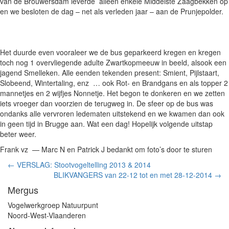
van de Brouwersdam leverde alleen enkele Middelste Zaagbekken op
en we besloten de dag – net als verleden jaar – aan de Prunjepolder.
Het duurde even vooraleer we de bus geparkeerd kregen en kregen
toch nog 1 overvliegende adulte Zwartkopmeeuw in beeld, alsook een
jagend Smelleken. Alle eenden tekenden present: Smient, Pijlstaart,
Slobeend, Wintertaling, enz … ook Rot- en Brandgans en als topper 2
mannetjes en 2 wijfjes Nonnetje. Het begon te donkeren en we zetten
iets vroeger dan voorzien de terugweg in. De sfeer op de bus was
ondanks alle vervroren ledematen uitstekend en we kwamen dan ook
in geen tijd in Brugge aan. Wat een dag! Hopelijk volgende uitstap
beter weer.
Frank vz — Marc N en Patrick J bedankt om foto’s door te sturen
←
VERSLAG: Stootvogeltelling 2013 & 2014
BLIKVANGERS van 22-12 tot en met 28-12-2014
→
Mergus
Vogelwerkgroep Natuurpunt
Noord-West-Vlaanderen