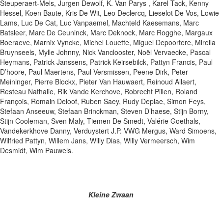
Steuperaert-Mels, Jurgen Dewolf, K. Van Parys , Karel Tack, Kenny
Hessel, Koen Baute, Kris De Wit, Leo Declercq, Lieselot De Vos, Lowie
Lams, Luc De Cat, Luc Vanpaemel, Machteld Kaesemans, Marc
Batsleer, Marc De Ceuninck, Marc Deknock, Marc Rogghe, Margaux
Boeraeve, Marnix Vyncke, Michel Louette, Miguel Depoortere, Mirella
Bruynseels, Mylle Johnny, Nick Vanclooster, Noël Vervaecke, Pascal
Heymans, Patrick Janssens, Patrick Keirsebilck, Pattyn Francis, Paul
D’hoore, Paul Maertens, Paul Versmissen, Peene Dirk, Peter
Meininger, Pierre Blockx, Pieter Van Hauwaert, Reinoud Allaert,
Resteau Nathalie, Rik Vande Kerchove, Robrecht Pillen, Roland
François, Romain Deloof, Ruben Saey, Rudy Deplae, Simon Feys,
Stefaan Anseeuw, Stefaan Brinckman, Steven D’haese, Stijn Borny,
Stijn Cooleman, Sven Maly, Tiemen De Smedt, Valérie Goethals,
Vandekerkhove Danny, Verduystert J.P. VWG Mergus, Ward Simoens,
Wilfried Pattyn, Willem Jans, Willy Dias, Willy Vermeersch, Wim
Desmidt, Wim Pauwels.
Kleine Zwaan