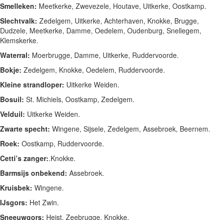
Smelleken:
Meetkerke, Zwevezele, Houtave, Uitkerke, Oostkamp.
Slechtvalk:
Zedelgem, Uitkerke, Achterhaven, Knokke, Brugge,
Dudzele, Meetkerke, Damme, Oedelem, Oudenburg, Snellegem,
Klemskerke.
Waterral:
Moerbrugge, Damme, Uitkerke, Ruddervoorde.
Bokje:
Zedelgem, Knokke, Oedelem, Ruddervoorde.
Kleine strandloper:
Uitkerke Weiden.
Bosuil:
St. Michiels, Oostkamp, Zedelgem.
Velduil:
Uitkerke Weiden.
Zwarte specht:
Wingene, Sijsele, Zedelgem, Assebroek, Beernem.
Roek:
Oostkamp, Ruddervoorde.
Cetti’s zanger:
.Knokke.
Barmsijs onbekend:
Assebroek.
Kruisbek:
Wingene.
IJsgors:
Het Zwin.
Sneeuwgors:
Heist, Zeebrugge, Knokke.